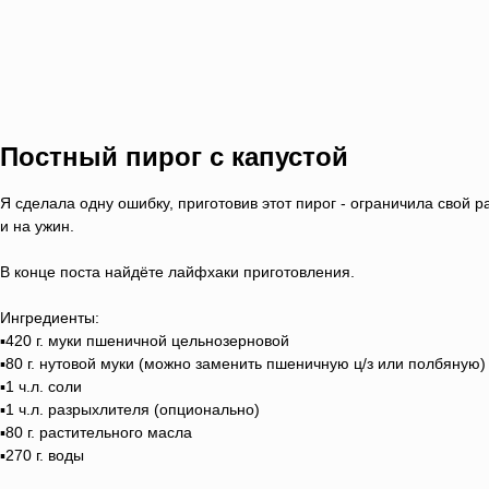
Постный пирог с капустой
Я сделала одну ошибку, приготовив этот пирог - ограничила свой ра
и на ужин.⠀
В конце поста найдёте лайфхаки приготовления.
Ингредиенты:
▪️420 г. муки пшеничной цельнозерновой
▪️80 г. нутовой муки (можно заменить пшеничную ц/з или полбяную)
▪️1 ч.л. соли
▪️1 ч.л. разрыхлителя (опционально)
▪️80 г. растительного масла
▪️270 г. воды
⠀